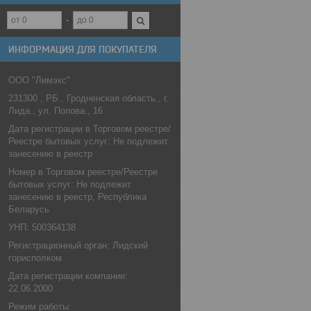
ИНФОРМАЦИЯ ДЛЯ ПОКУПАТЕЛЯ
ООО "Лимэкс"
231300 , РБ., Гродненская область., г.
Лида., ул. Попова., 16
Дата регистрации в Торговом реестре/
Реестре бытовых услуг: Не подлежит
занесению в реестр
Номер в Торговом реестре/Реестре
бытовых услуг: Не подлежит
занесению в реестр, Республика
Беларусь
УНП: 500364138
Регистрационный орган: Лидский
горисполком
Дата регистрации компании:
22.06.2000
Режим работы: