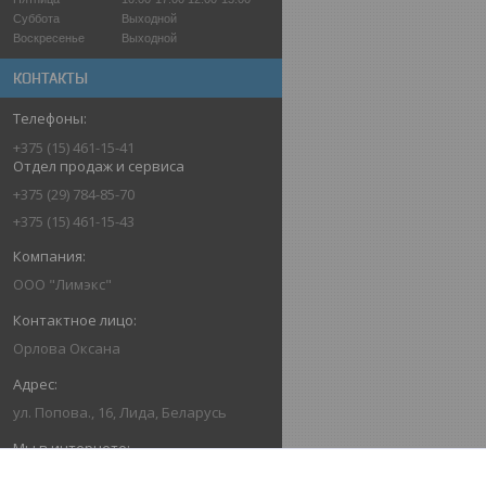
Суббота
Выходной
Воскресенье
Выходной
КОНТАКТЫ
+375 (15) 461-15-41
Отдел продаж и сервиса
+375 (29) 784-85-70
+375 (15) 461-15-43
ООО "Лимэкс"
Орлова Оксана
ул. Попова., 16, Лида, Беларусь
www.airless-belarus.by