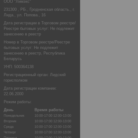
ООО "Лимэкс"
231300 , РБ., Гродненская область., г.
Лида., ул. Попова., 16
Дата регистрации в Торговом реестре/
Реестре бытовых услуг: Не подлежит
занесению в реестр
Номер в Торговом реестре/Реестре
бытовых услуг: Не подлежит
занесению в реестр, Республика
Беларусь
УНП: 500364138
Регистрационный орган: Лидский
горисполком
Дата регистрации компании:
22.06.2000
Режим работы:
День
Время работы
Понедельник
10:00-17:00
12:00-13:00
Вторник
10:00-17:00
12:00-13:00
Среда
10:00-17:00
12:00-13:00
Четверг
10:00-17:00
12:00-13:00
Пятница
10:00-17:00
12:00-13:00