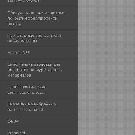
защитой от огня
Оборудование для защитных
покрытий с регулировкой
потока
Портативные распылители
полимочевины
Насосы DEF
Смесительные головки для
обработки полиуретановых
материалов
Перистальтические
шланговые насосы
Смазочные мембранные
насосы в списке UL
C-MAX
President